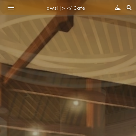
awsl |> </ Café