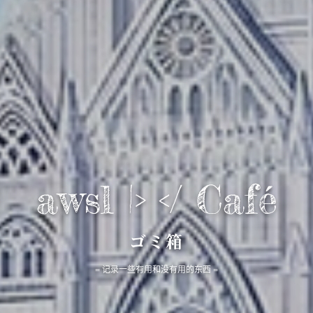
awsl |> </ Café
ゴミ箱
= 记录一些有用和没有用的东西 =