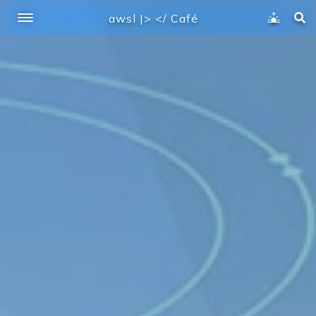
awsl |> </ Café