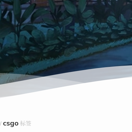
csgo
/
标签