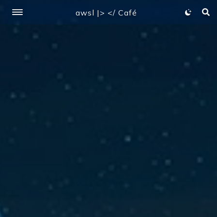
awsl |> </ Café