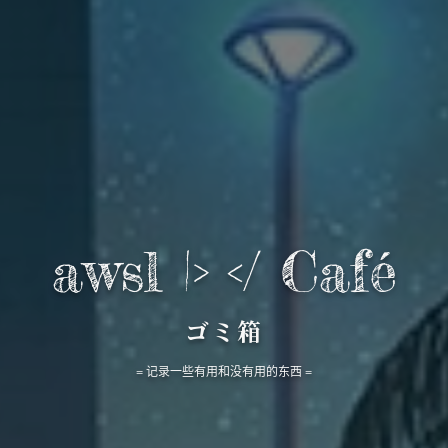
awsl |> </ Café
ゴミ箱
= 记录一些有用和没有用的东西 =