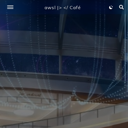
awsl |> </ Café