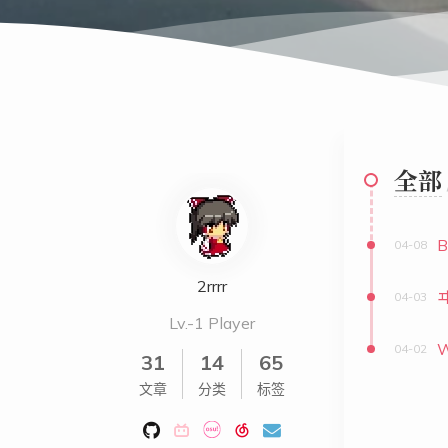
全部
B
04-08
2rrrr
ヰ
04-03
Lv.-1 Player
W
04-02
31
14
65
文章
分类
标签